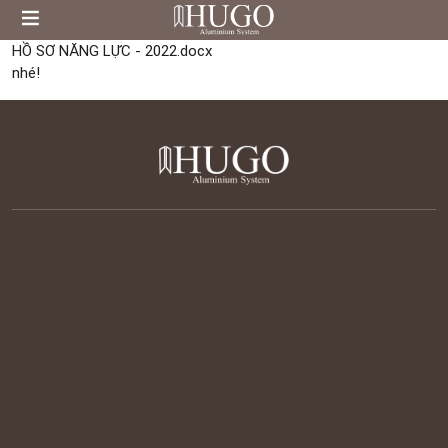
HỒ SƠ NĂNG LỰC - 2022.docx
nhé!
Trụ sở:
Km 939, Quốc lộ 1A, Hoà Phước, Hoà Vang, Đà Nẵng
Nhà phân phối:
Công ty Khánh Đạt - 497 Trường Chinh -
Quảng Ngãi
Hotline:
0972611252
Email:
Hugoaluminium.info@gmail.com
Trang chủ
Giới thiệu
Sản phẩm
Khách hàng