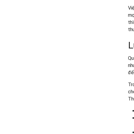
Vi
mọ
th
th
L
Qu
nhu
đế
Tro
cho
Th