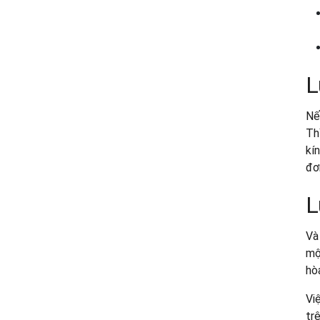
L
Nế
Thi
kí
đơn
L
Và
mộ
hò
Vi
tr