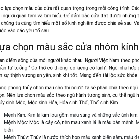
ệc lựa chọn màu của cửa rất quan trọng trong mỗi công trình. C
i người quan tâm và tìm hiểu. Để đảm bảo cửa đạt được những ti
ì chúng ta cùng tìm hiểu một số kinh nghiệm được chia sẻ sau. 
uộc vào các yếu tố sau.
ựa chọn màu sắc cửa nhôm kín
an điểm sống của mỗi người khác nhau. Người Việt Nam theo pho
ần tư tưởng “ Có thờ có thiêng, có kiêng có lành”. Ngôi nhà h
n sự thịnh vượng an yên, sinh khí tốt. Mang đến tài lộc sức khỏe 
ng phong thủy chọn màu sắc thì người ta sẽ phân chia theo ngũ h
̣n. Nên lựa chọn màu sắc theo ngũ hành tương sinh, cụ thể ngũ 
ủy sinh Mộc, Mộc sinh Hỏa, Hỏa sinh Thổ, Thổ sinh Kim.
Mệnh Kim: Kim là kim loại gồm màu sáng và những sắc ánh kim. 
Mệnh Mộc: Mộc là cây cỏ, nên màu xanh lá là màu bản mệnh
biển.
Mệnh Thủy: Thủy là nước thích hợp màu xanh biển sẫm, màu đen.