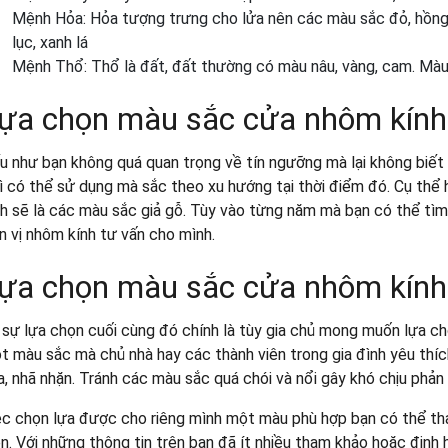
Mệnh Hỏa: Hỏa tượng trưng cho lửa nên các màu sắc đỏ, hồng,
lục, xanh lá
Mệnh Thổ: Thổ là đất, đất thường có màu nâu, vàng, cam. Màu tư
ựa chọn màu sắc cửa nhôm kín
u như bạn không quá quan trọng về tín ngưỡng mà lại không biết 
̀ có thể sử dụng mà sắc theo xu hướng tại thời điểm đó. Cụ th
nh sẽ là các màu sắc giả gỗ. Tùy vào từng năm mà bạn có thể ti
 vị nhôm kính tư vấn cho mình.
ựa chọn màu sắc cửa nhôm kính 
 sự lựa chọn cuối cùng đó chính là tùy gia chủ mong muốn lựa cho
t màu sắc mà chủ nhà hay các thành viên trong gia đình yêu thíc
a, nhã nhặn. Tránh các màu sắc quá chói và nổi gây khó chịu pha
ệc chọn lựa được cho riêng mình một màu phù hợp bạn có thể t
ên. Với những thông tin trên bạn đã ít nhiều tham khảo hoặc đị