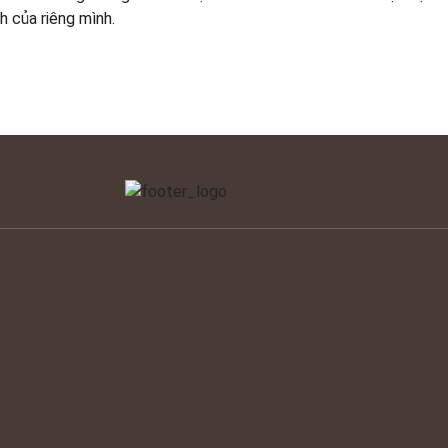
nh của riêng mình.
c, Hoà
Trang chủ
Cửa lùa HG120
Giới thiệu
Cửa xếp trượt HG75
97
Sản phẩm
Cửa lùa HG80
Khách hàng
Cửa mở quay HG720
Tin tức
Hệ cửa Luxury