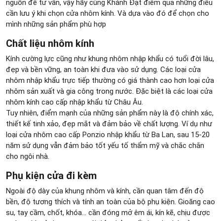
nguồn để tư vấn, vậy hãy cùng Khánh Đạt điểm qua những điều
cần lưu ý khi chọn cửa nhôm kính. Và dựa vào đó để chọn cho
mình những sản phẩm phù hợp
Chất liệu nhôm kính
Kính cường lực cũng như khung nhôm nhập khẩu có tuổi đời lâu,
đẹp và bền vững, an toàn khi đưa vào sử dụng. Các loại cửa
nhôm nhập khẩu trực tiếp thường có giá thành cao hơn loại cửa
nhôm sản xuất và gia công trong nước. Đặc biệt là các loại cửa
nhôm kính cao cấp nhập khẩu từ Châu Âu.
Tuy nhiên, điểm mạnh của những sản phẩm này là độ chính xác,
thiết kế tinh xảo, đẹp mắt và đảm bảo về chất lượng. Ví dụ như
loại cửa nhôm cao cấp Ponzio nhập khẩu từ Ba Lan, sau 15-20
năm sử dụng vẫn đảm bảo tốt yếu tố thẩm mỹ và chắc chắn
cho ngôi nhà.
Phụ kiện cửa đi kèm
Ngoài độ dày của khung nhôm và kính, cần quan tâm đến độ
bền, độ tương thích và tính an toàn của bộ phụ kiện. Gioăng cao
su, tay cầm, chốt, khóa… cần đóng mở êm ái, kín kẽ, chịu được